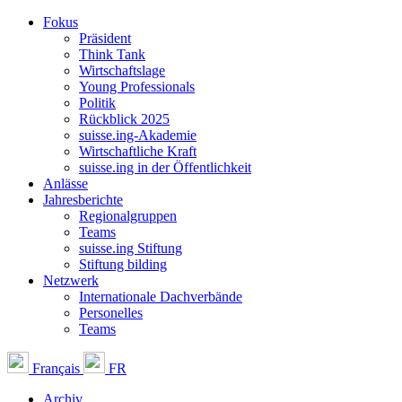
Fokus
Präsident
Think Tank
Wirtschaftslage
Young Professionals
Politik
Rückblick 2025
suisse.ing-Akademie
Wirtschaftliche Kraft
suisse.ing in der Öffentlichkeit
Anlässe
Jahresberichte
Regionalgruppen
Teams
suisse.ing Stiftung
Stiftung bilding
Netzwerk
Internationale Dachverbände
Personelles
Teams
Français
FR
Archiv