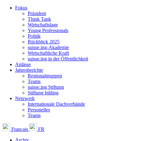
Fokus
Präsident
Think Tank
Wirtschaftslage
Young Professionals
Politik
Rückblick 2025
suisse.ing-Akademie
Wirtschaftliche Kraft
suisse.ing in der Öffentlichkeit
Anlässe
Jahresberichte
Regionalgruppen
Teams
suisse.ing Stiftung
Stiftung bilding
Netzwerk
Internationale Dachverbände
Personelles
Teams
Français
FR
Archiv